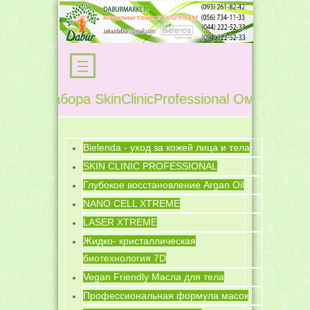
ке набора SkinClinicProfessional Омолаживающа
Bielenda - уход за кожей лица и тела
SKIN CLINIC PROFESSIONAL
Глубокое восстановление Argan Oil
NANO CELL XTREME
LASER XTREME
Жидко- кристаллическая
биотехнология 7D
Vegan Friendly Масла для тела
Профессиональная формула масок