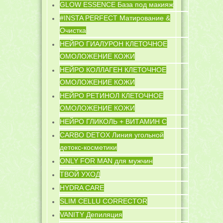
GLOW ESSENCE База под макияж
#INSTA PERFECT Матирование &
Очистка
НЕЙРО ГИАЛУРОН КЛЕТОЧНОЕ
ОМОЛОЖЕНИЕ КОЖИ
НЕЙРО КОЛЛАГЕН КЛЕТОЧНОЕ
ОМОЛОЖЕНИЕ КОЖИ
НЕЙРО РЕТИНОЛ КЛЕТОЧНОЕ
ОМОЛОЖЕНИЕ КОЖИ
НЕЙРО ГЛИКОЛЬ + ВИТАМИН C
CARBO DETOX Линия угольной
детокс-косметики
ONLY FOR MAN для мужчин
ТВОЙ УХОД
HYDRA CARE
SLIM CELLU CORRECTOR
VANITY Депиляция