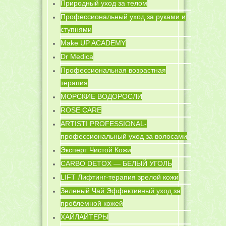
Природный уход за телом
Профессиональный уход за руками и
ступнями
Make UP ACADEMY
Dr Medica
Профессиональная возрастная
терапия
МОРСКИЕ ВОДОРОСЛИ
ROSE CARE
ARTISTI PROFESSIONAL-
профессиональный уход за волосами
Эксперт Чистой Кожи
CARBO DETOX — БЕЛЫЙ УГОЛЬ
LIFT Лифтинг-терапия зрелой кожи
Зеленый Чай Эффективный уход за
проблемной кожей
ХАЙЛАЙТЕРЫ