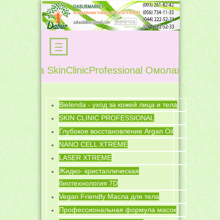
 SkinClinicProfessional Омолаживающая терапия
Bielenda - уход за кожей лица и тела
SKIN CLINIC PROFESSIONAL
Глубокое восстановление Argan Oil
NANO CELL XTREME
LASER XTREME
Жидко- кристаллическая
биотехнология 7D
Vegan Friendly Масла для тела
Профессиональная формула масок