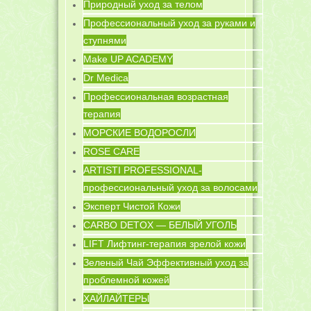
Природный уход за телом
Профессиональный уход за руками и
ступнями
Make UP ACADEMY
Dr Medica
Профессиональная возрастная
терапия
МОРСКИЕ ВОДОРОСЛИ
ROSE CARE
ARTISTI PROFESSIONAL-
профессиональный уход за волосами
Эксперт Чистой Кожи
CARBO DETOX — БЕЛЫЙ УГОЛЬ
LIFT Лифтинг-терапия зрелой кожи
Зеленый Чай Эффективный уход за
проблемной кожей
ХАЙЛАЙТЕРЫ