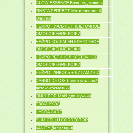
GLOW ESSENCE База под макияж
#INSTA PERFECT Матирование &
Очистка
НЕЙРО ГИАЛУРОН КЛЕТОЧНОЕ
ОМОЛОЖЕНИЕ КОЖИ
НЕЙРО КОЛЛАГЕН КЛЕТОЧНОЕ
ОМОЛОЖЕНИЕ КОЖИ
НЕЙРО РЕТИНОЛ КЛЕТОЧНОЕ
ОМОЛОЖЕНИЕ КОЖИ
НЕЙРО ГЛИКОЛЬ + ВИТАМИН C
CARBO DETOX Линия угольной
детокс-косметики
ONLY FOR MAN для мужчин
ТВОЙ УХОД
HYDRA CARE
SLIM CELLU CORRECTOR
VANITY Депиляция