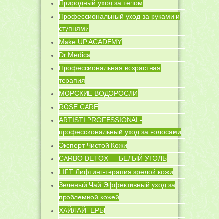
Природный уход за телом
Профессиональный уход за руками и
ступнями
Make UP ACADEMY
Dr Medica
Профессиональная возрастная
терапия
МОРСКИЕ ВОДОРОСЛИ
ROSE CARE
ARTISTI PROFESSIONAL-
профессиональный уход за волосами
Эксперт Чистой Кожи
CARBO DETOX — БЕЛЫЙ УГОЛЬ
LIFT Лифтинг-терапия зрелой кожи
Зеленый Чай Эффективный уход за
проблемной кожей
ХАЙЛАЙТЕРЫ