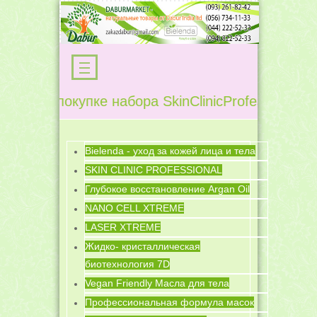
 При покупке набора SkinClinicProfessional Ом
Bielenda - уход за кожей лица и тела
SKIN CLINIC PROFESSIONAL
Глубокое восстановление Argan Oil
NANO CELL XTREME
LASER XTREME
Жидко- кристаллическая
биотехнология 7D
Vegan Friendly Масла для тела
Профессиональная формула масок