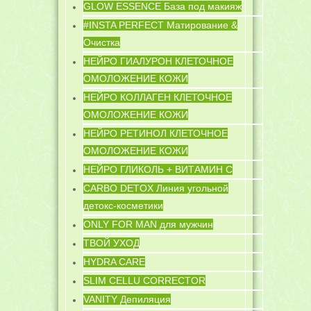
GLOW ESSENCE База под макияж
#INSTA PERFECT Матирование &
Очистка
НЕЙРО ГИАЛУРОН КЛЕТОЧНОЕ
ОМОЛОЖЕНИЕ КОЖИ
НЕЙРО КОЛЛАГЕН КЛЕТОЧНОЕ
ОМОЛОЖЕНИЕ КОЖИ
НЕЙРО РЕТИНОЛ КЛЕТОЧНОЕ
ОМОЛОЖЕНИЕ КОЖИ
НЕЙРО ГЛИКОЛЬ + ВИТАМИН C
CARBO DETOX Линия угольной
детокс-косметики
ONLY FOR MAN для мужчин
ТВОЙ УХОД
HYDRA CARE
SLIM CELLU CORRECTOR
VANITY Депиляция