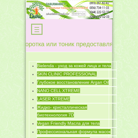
, сыворотка или тоник предоставляется скидка
Bielenda - уход за кожей лица и тела
SKIN CLINIC PROFESSIONAL
Глубокое восстановление Argan Oil
NANO CELL XTREME
LASER XTREME
Жидко- кристаллическая
биотехнология 7D
Vegan Friendly Масла для тела
Профессиональная формула масок