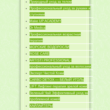
Природный уход за телом
Профессиональный уход за руками и
ступнями
Make UP ACADEMY
Dr Medica
Профессиональная возрастная
терапия
МОРСКИЕ ВОДОРОСЛИ
ROSE CARE
ARTISTI PROFESSIONAL-
профессиональный уход за волосами
Эксперт Чистой Кожи
CARBO DETOX — БЕЛЫЙ УГОЛЬ
LIFT Лифтинг-терапия зрелой кожи
Зеленый Чай Эффективный уход за
проблемной кожей
ХАЙЛАЙТЕРЫ