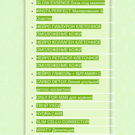
GLOW ESSENCE База под макияж
#INSTA PERFECT Матирование &
Очистка
НЕЙРО ГИАЛУРОН КЛЕТОЧНОЕ
ОМОЛОЖЕНИЕ КОЖИ
НЕЙРО КОЛЛАГЕН КЛЕТОЧНОЕ
ОМОЛОЖЕНИЕ КОЖИ
НЕЙРО РЕТИНОЛ КЛЕТОЧНОЕ
ОМОЛОЖЕНИЕ КОЖИ
НЕЙРО ГЛИКОЛЬ + ВИТАМИН C
CARBO DETOX Линия угольной
детокс-косметики
ONLY FOR MAN для мужчин
ТВОЙ УХОД
HYDRA CARE
SLIM CELLU CORRECTOR
VANITY Депиляция