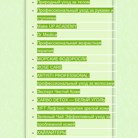
Природный уход за телом
Профессиональный уход за руками и
ступнями
Make UP ACADEMY
Dr Medica
Профессиональная возрастная
терапия
МОРСКИЕ ВОДОРОСЛИ
ROSE CARE
ARTISTI PROFESSIONAL-
профессиональный уход за волосами
Эксперт Чистой Кожи
CARBO DETOX — БЕЛЫЙ УГОЛЬ
LIFT Лифтинг-терапия зрелой кожи
Зеленый Чай Эффективный уход за
проблемной кожей
ХАЙЛАЙТЕРЫ