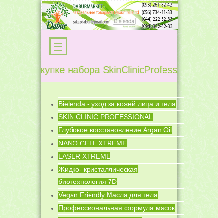
покупке набора SkinClinicProfessional Омолаж
Bielenda - уход за кожей лица и тела
SKIN CLINIC PROFESSIONAL
Глубокое восстановление Argan Oil
NANO CELL XTREME
LASER XTREME
Жидко- кристаллическая
биотехнология 7D
Vegan Friendly Масла для тела
Профессиональная формула масок