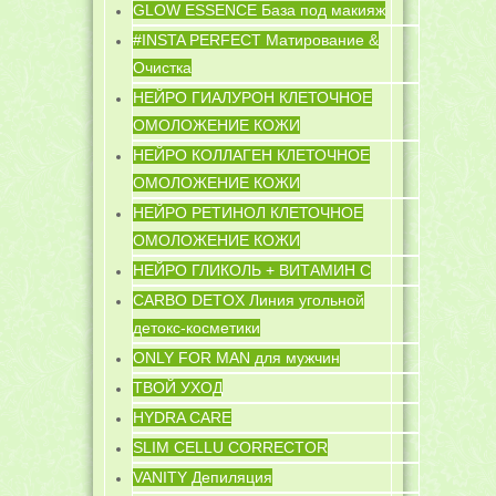
GLOW ESSENCE База под макияж
#INSTA PERFECT Матирование &
Очистка
НЕЙРО ГИАЛУРОН КЛЕТОЧНОЕ
ОМОЛОЖЕНИЕ КОЖИ
НЕЙРО КОЛЛАГЕН КЛЕТОЧНОЕ
ОМОЛОЖЕНИЕ КОЖИ
НЕЙРО РЕТИНОЛ КЛЕТОЧНОЕ
ОМОЛОЖЕНИЕ КОЖИ
НЕЙРО ГЛИКОЛЬ + ВИТАМИН C
CARBO DETOX Линия угольной
детокс-косметики
ONLY FOR MAN для мужчин
ТВОЙ УХОД
HYDRA CARE
SLIM CELLU CORRECTOR
VANITY Депиляция