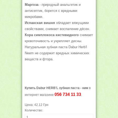
Маргоза
- природный анальгетик и
антисептик, борется с вредными
микробами.
Испанская вишня
обладает вяжущими
свойствами, снимает воспаление дёсен.
Кора симплокоса кистевидного
снимает
кровоточивость и укрепляет десны.
Натуральная зубная паста Dabur Herb'l
Neem не содержит вредных химических
веществ и фтора.
Купить Dabur HERB'L зубная паста - ним
в
056 734 11 33
интернет магазине
.
Цена:
42.12 Грн
Количество: